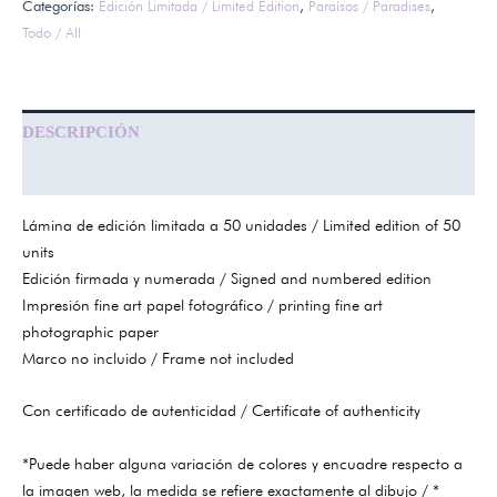
Categorías:
Edición Limitada / Limited Edition
,
Paraísos / Paradises
,
Todo / All
DESCRIPCIÓN
INFORMACIÓN ADICIONAL
Lámina de edición limitada a 50 unidades / Limited edition of 50
units
Edición firmada y numerada / Signed and numbered edition
Impresión fine art papel fotográfico / printing fine art
photographic paper
Marco no incluido / Frame not included
Con certificado de autenticidad / Certificate of authenticity
*Puede haber alguna variación de colores y encuadre respecto a
la imagen web, la medida se refiere exactamente al dibujo / *