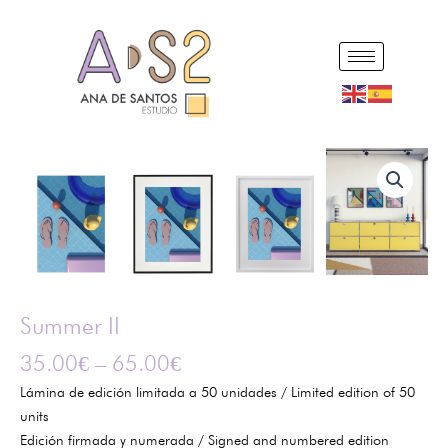
Ir
al
contenido
Summer
II
cantidad
Summer II
35.00
€
–
65.00
€
Lámina de edición limitada a 50 unidades / Limited edition of 50
units
Edición firmada y numerada / Signed and numbered edition