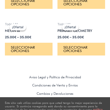
SELECCIONAR
SELECCIONAR
OPCIONES
OPCIONES
Todo / All
Todo / All
¡Oferta!
¡Oferta!
¡Oferta!
¡Oferta!
NEON III
PRIMARY GEOMETRY
25.00
€
–
35.00
€
25.00
€
–
35.00
€
SELECCIONAR
SELECCIONAR
OPCIONES
OPCIONES
Aviso Legal y Política de Privacidad
Condiciones de Venta y Envíos
Cambios y Devoluciones
Este sitio web utiliza cookies para que usted tenga la mejor experiencia de
usuario. Si continúa navegando está dando su consentimiento para la
aceptación de las mencionadas cookies y la aceptación de nuestra
política