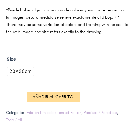
*Puede haber alguna variación de colores y encuadre respecto a
la imagen web, la medida se refiere exactamente al dibujo / *
There may be some variation of colors and framing with respect to
the web image, the size refers exactly to the drawing
Size
20x20cm
AÑADIR AL CARRITO
Categorías:
Edición Limitada / Limited Edition
,
Paraísos / Paradises
,
Todo / All