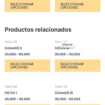
SELECCIONAR
SELECCIONAR
OPCIONES
OPCIONES
Productos relacionados
Todo / All
Todo / All
¡Oferta!
¡Oferta!
SUMMER II
NEON III
35.00
€
–
65.00
€
25.00
€
–
35.00
€
SELECCIONAR
SELECCIONAR
OPCIONES
OPCIONES
Todo / All
Todo / All
NEON I
SUMMER III
35.00
€
–
45.00
€
35.00
€
–
65.00
€