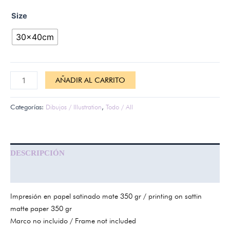
Size
30x40cm
AÑADIR AL CARRITO
Categorías:
Dibujos / Illustration
,
Todo / All
DESCRIPCIÓN
INFORMACIÓN ADICIONAL
Impresión en papel satinado mate 350 gr / printing on sattin
matte paper 350 gr
Marco no incluido / Frame not included