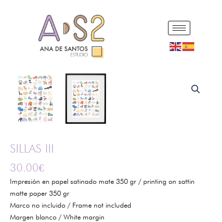
Ir
al
contenido
SILLAS
III
cantidad
SILLAS III
30.00
€
Impresión en papel satinado mate 350 gr / printing on sattin
matte paper 350 gr
Marco no incluido / Frame not included
Margen blanco / White margin