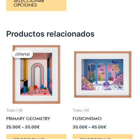
SELECCIONAR
OPCIONES
Productos relacionados
¡Oferta!
¡Oferta!
Todo / All
Todo / All
PRIMARY GEOMETRY
FUSIONISMO
25.00
€
–
35.00
€
35.00
€
–
45.00
€