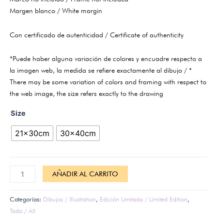
Margen blanco / White margin
Con certificado de autenticidad / Certificate of authenticity
*Puede haber alguna variación de colores y encuadre respecto a
la imagen web, la medida se refiere exactamente al dibujo / *
There may be some variation of colors and framing with respect to
the web image, the size refers exactly to the drawing
Size
21x30cm
30x40cm
AÑADIR AL CARRITO
Categorías:
Dibujos / Illustration
,
Edición Limitada / Limited Edition
,
Todo / All