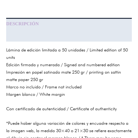
DESCRIPCIÓN
INFORMACIÓN ADICIONAL
Lámina de edición limitada a 50 unidades / Limited edition of 50
units
Edición firmada y numerada / Signed and numbered edition
Impresión en papel satinado mate 250 gr / printing on sattin
matte paper 250 gr
Marco no incluido / Frame not included
Margen blanco / White margin
Con certificado de autenticidad / Certificate of authenticity
*Puede haber alguna variación de colores y encuadre respecto a
la imagen web, la medida 30×40 o 21×30 se refiere exactamente
al dibujo sin contar el margen blanco / * There may be some