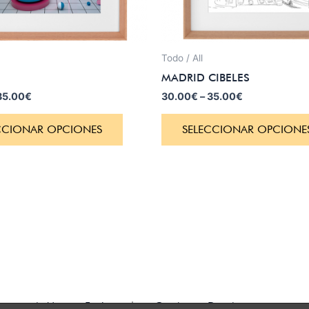
Todo / All
MADRID CIBELES
35.00
€
30.00
€
–
35.00
€
CCIONAR OPCIONES
SELECCIONAR OPCIONE
ciones de Venta y Envíos
|
Cambios y Devoluciones