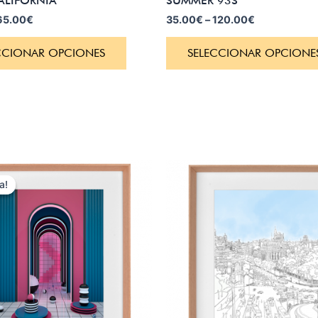
ALIFORNIA
SUMMER 93S
65.00
€
35.00
€
–
120.00
€
CCIONAR OPCIONES
SELECCIONAR OPCIONE
a!
a!