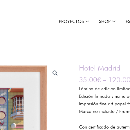
PROYECTOS
SHOP
E
Hotel Madrid
Hotel
Madrid
35.00
€
–
120.0
cantidad
Lámina de edición limitad
Edición firmada y numera
Impresión fine art papel f
Marco no incluido / Fram
Con certificado de autentic