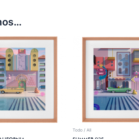
mos…
Todo / All