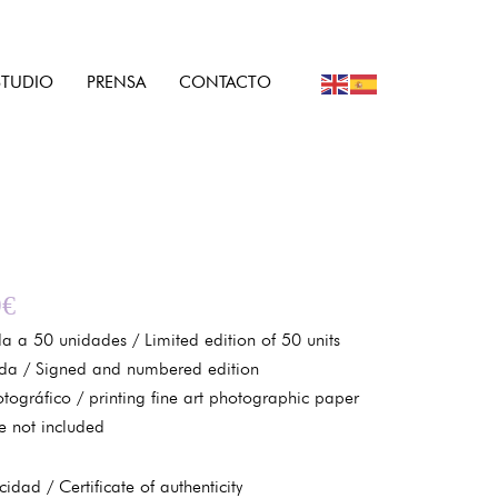
STUDIO
PRENSA
CONTACTO
0
€
a a 50 unidades / Limited edition of 50 units
da / Signed and numbered edition
otográfico / printing fine art photographic paper
e not included
idad / Certificate of authenticity