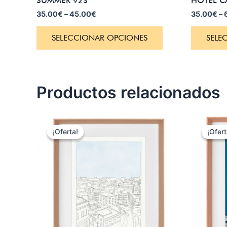
SUMMER 92S
HOTEL C
35.00
€
–
45.00
€
35.00
€
–
SELECCIONAR OPCIONES
SELE
Productos relacionados
El
El
precio
precio
¡Oferta!
¡Oferta!
¡Ofert
¡Ofert
original
actual
era:
es:
30.00€.
20.00€.