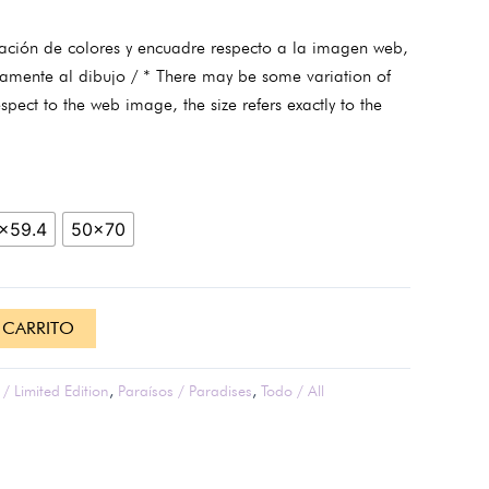
ación de colores y encuadre respecto a la imagen web,
tamente al dibujo / * There may be some variation of
spect to the web image, the size refers exactly to the
x59.4
50x70
 CARRITO
/ Limited Edition
,
Paraísos / Paradises
,
Todo / All