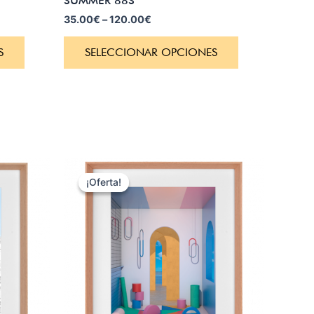
SUMMER 88S
35.00
€
–
120.00
€
S
SELECCIONAR OPCIONES
¡Oferta!
¡Oferta!