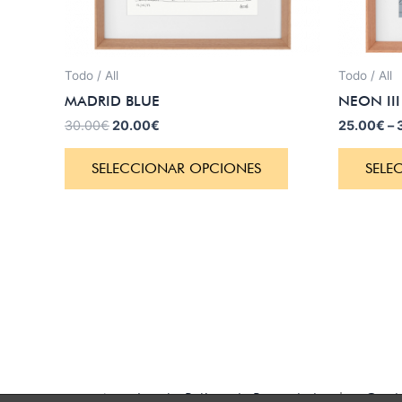
Todo / All
Todo / All
MADRID BLUE
NEON III
30.00
€
20.00
€
25.00
€
–
SELECCIONAR OPCIONES
SELE
Aviso Legal y Política de Privacidad
|
Condi