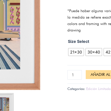
*Puede haber alguna vari
la medida se refiere exac
colors and framing with re
drawing
Size Select
21x30
30x40
42
AÑADIR AL
Categorías:
Edición Limitada 