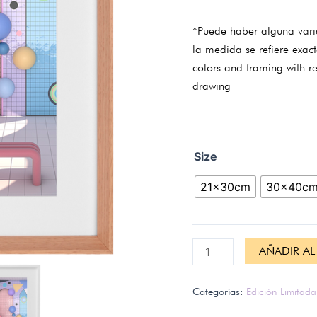
*Puede haber alguna vari
la medida se refiere exac
colors and framing with re
drawing
Size
21x30cm
30x40c
AÑADIR AL
Categorías:
Edición Limitada 