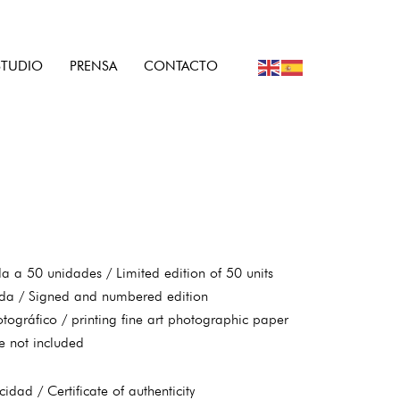
STUDIO
PRENSA
CONTACTO
a a 50 unidades / Limited edition of 50 units
da / Signed and numbered edition
otográfico / printing fine art photographic paper
e not included
idad / Certificate of authenticity