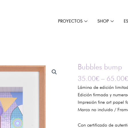
PROYECTOS
SHOP
E
Bubbles bump
Bubbles
bump
35.00
€
–
65.00
€
cantidad
Lámina de edición limitad
Edición firmada y numera
Impresión fine art papel f
Marco no incluido / Fram
Con certificado de autentic