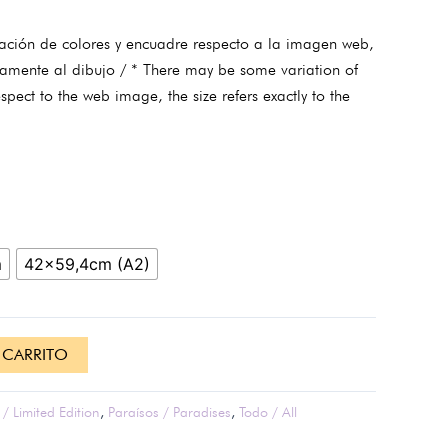
ación de colores y encuadre respecto a la imagen web,
tamente al dibujo / * There may be some variation of
spect to the web image, the size refers exactly to the
m
42x59,4cm (A2)
 CARRITO
/ Limited Edition
,
Paraísos / Paradises
,
Todo / All