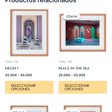
Productos relacionados
¡Oferta!
¡Oferta!
Todo / All
Todo / All
NEON I
PEACE IN THE SEA
35.00
€
–
45.00
€
25.00
€
–
35.00
€
SELECCIONAR
SELECCIONAR
OPCIONES
OPCIONES
El
El
precio
precio