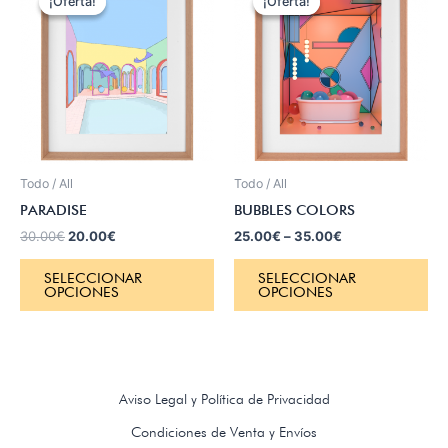
¡Oferta!
¡Oferta!
¡Oferta!
¡Oferta!
original
actual
era:
es:
30.00€.
20.00€.
Todo / All
Todo / All
PARADISE
BUBBLES COLORS
30.00
€
20.00
€
25.00
€
–
35.00
€
SELECCIONAR
SELECCIONAR
OPCIONES
OPCIONES
Aviso Legal y Política de Privacidad
Condiciones de Venta y Envíos