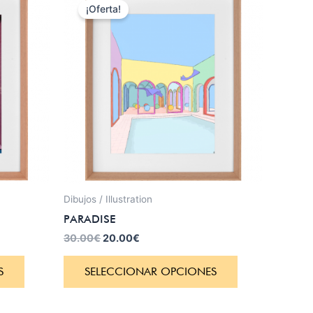
precio
precio
¡Oferta!
original
actual
era:
es:
30.00€.
20.00€.
Dibujos / Illustration
PARADISE
30.00
€
20.00
€
S
SELECCIONAR OPCIONES