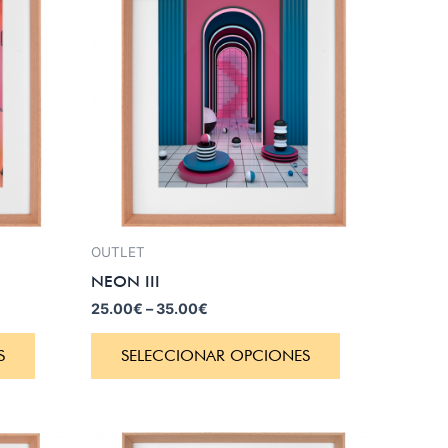
OUTLET
NEON III
25.00
€
–
35.00
€
S
SELECCIONAR OPCIONES
El
El