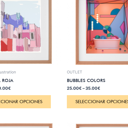
a:
es:
0.00€.
20.00€.
lustration
OUTLET
 ROJA
BUBBLES COLORS
0.00
€
25.00
€
–
35.00
€
CCIONAR OPCIONES
SELECCIONAR OPCIONE