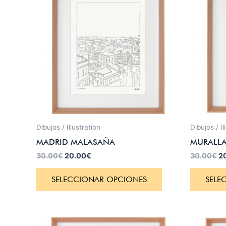
era:
es:
er
30.00€.
20.00€.
3
Dibujos / Illustration
Dibujos / Il
MADRID MALASAÑA
MURALLA
30.00
€
20.00
€
30.00
€
2
SELECCIONAR OPCIONES
SELE