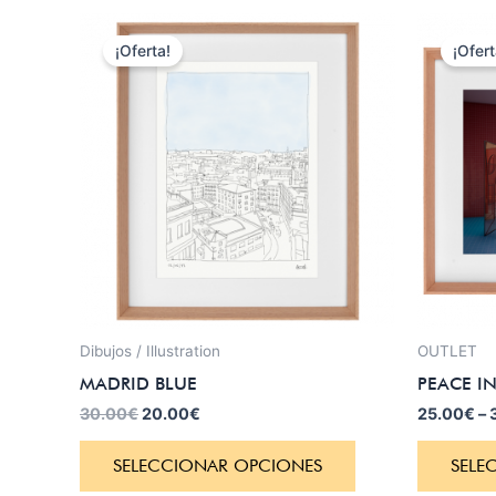
El
El
precio
precio
¡Oferta!
¡Ofert
original
actual
era:
es:
30.00€.
20.00€.
Dibujos / Illustration
OUTLET
MADRID BLUE
PEACE IN
30.00
€
20.00
€
25.00
€
–
SELECCIONAR OPCIONES
SELE