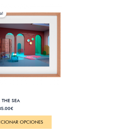
a!
 THE SEA
35.00
€
CCIONAR OPCIONES