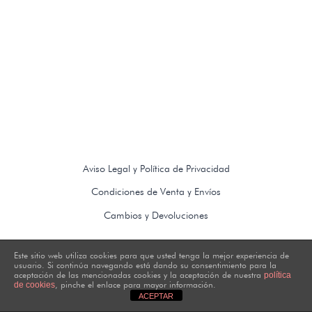
Aviso Legal y Política de Privacidad
Condiciones de Venta y Envíos
Cambios y Devoluciones
Este sitio web utiliza cookies para que usted tenga la mejor experiencia de
usuario. Si continúa navegando está dando su consentimiento para la
aceptación de las mencionadas cookies y la aceptación de nuestra
política
as2_interiores
as2_3d
, pinche el enlace para mayor información.
de cookies
ACEPTAR