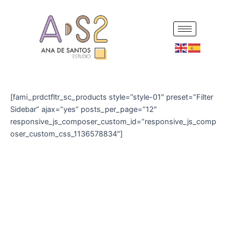
Ir
al
contenido
[fami_prdctfltr_sc_products style=”style-01″ preset=”Filter
Sidebar” ajax=”yes” posts_per_page=”12″
responsive_js_composer_custom_id=”responsive_js_comp
oser_custom_css_1136578834″]