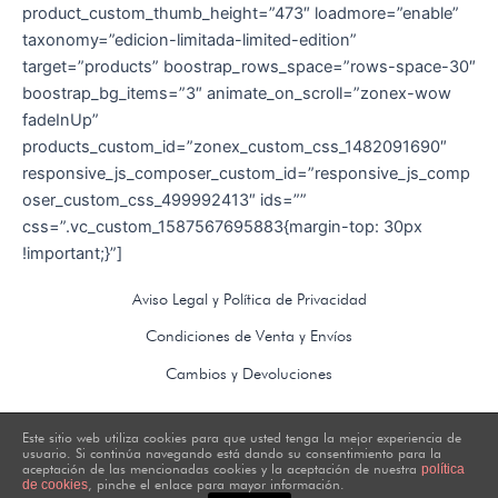
product_custom_thumb_height=”473″ loadmore=”enable”
taxonomy=”edicion-limitada-limited-edition”
target=”products” boostrap_rows_space=”rows-space-30″
boostrap_bg_items=”3″ animate_on_scroll=”zonex-wow
fadeInUp”
products_custom_id=”zonex_custom_css_1482091690″
responsive_js_composer_custom_id=”responsive_js_comp
oser_custom_css_499992413″ ids=””
css=”.vc_custom_1587567695883{margin-top: 30px
!important;}”]
Aviso Legal y Política de Privacidad
Condiciones de Venta y Envíos
Cambios y Devoluciones
Este sitio web utiliza cookies para que usted tenga la mejor experiencia de
usuario. Si continúa navegando está dando su consentimiento para la
aceptación de las mencionadas cookies y la aceptación de nuestra
política
as2_interiores
as2_3d
, pinche el enlace para mayor información.
de cookies