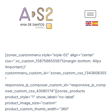
Ir
al
contenido
[zonex_custommenu style=”style-02″ align=”center”
css=”.vc_custom_1587566555671{margin-bottom: 40px
!important;}”
custommenu_custom_id=”zonex_custom_css_1343608355
″
responsive_js_composer_custom_id=”responsive_js_comp
oser_custom_css_43080174″][zonex_products
product_style=”1″ show_label=”no-label”
product_image_size=”custom”
product_custom_thumb_width=”360″